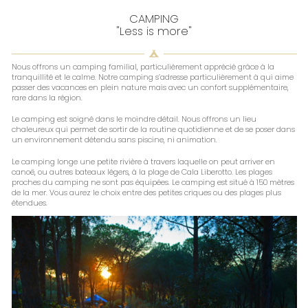
CAMPING
"Less is more"
Nous offrons un camping familial, particulièrement apprécié grâce à la
tranquillité et le calme. Notre camping s’adresse particulièrement à qui aime
passer des vacances en plein nature mais avec un confort supplémentaire,
rare dans la région.
Le camping est soigné dans le moindre détail. Nous offrons un lieu
chaleureux qui permet de sortir de la routine quotidienne et de se poser dans
un environnement détendu sans piscine, ni animation.
Le camping longe une petite rivière à travers laquelle on peut arriver en
canoë, ou autres bateaux légers, à la plage de Cala Liberotto. Les plages
proches du camping ne sont pas équipées. Le camping est situé à 150 mètres
de la mer. Vous aurez le choix entre des petites criques ou des plages plus
étendues.