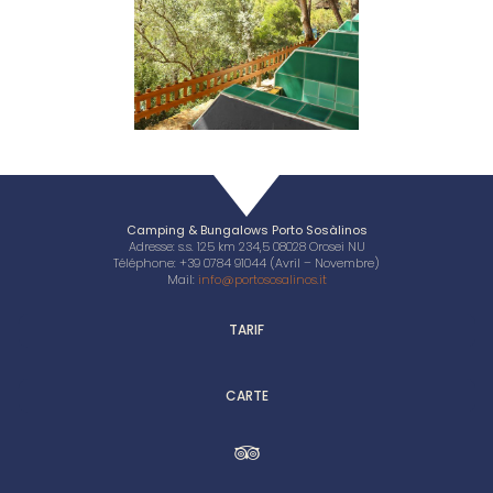
Camping & Bungalows Porto Sosàlinos
Adresse: s.s. 125 km 234,5 08028 Orosei NU
Téléphone: +39 0784 91044 (Avril – Novembre)
Mail:
info@portososalinos.it
TARIF
CARTE