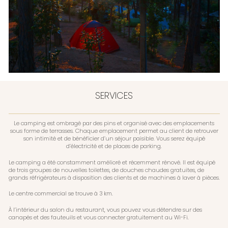
SERVICES
Le camping est ombragé par des pins et organisé avec des emplacements
sous forme de terrasses. Chaque emplacement permet au client de retrouver
son intimité et de bénéficier d’un séjour paisible. Vous serez équipé
d’électricité et de places de parking.
Le camping a été constamment amélioré et récemment rénové. Il est équipé
de trois groupes de nouvelles toilettes, de douches chaudes gratuites, de
grands réfrigérateurs à disposition des clients et de machines à laver à pièces.
Le centre commercial se trouve à 3 km.
À l’intérieur du salon du restaurant, vous pouvez vous détendre sur des
canapés et des fauteuils et vous connecter gratuitement au Wi-Fi.